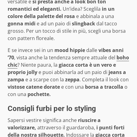
versatile e
si presta anche a look bon ton
romantici ed eleganti.
Un’idea? Sceglila
in un
colore della palette del rosa
e abbinala a una
gonna midi
e ad un paio di
slingback
dal tacco
grosso. Per un tocco di stile in più, scegli una borsa
con pattern floreale.
E se invece sei in un
mood hippie
dalle
vibes anni
’70
, vista anche la tendenza sempre attuale del
boho
chic
? Niente paura, la
giacca corta è un vero e
proprio jolly
e puoi abbinarla ad un paio di
jeans a
zampa
e a scarpe con la
zeppa
. Completa il look con
vistose catene dorate
e con una
borsa a tracolla
o
con una
pochette.
Consigli furbi per lo styling
Sapersi vestire significa anche
riuscire a
valorizzare,
attraverso il guardaroba,
i punti forti
della nostra silhouette.
Indossare la
giacca corta