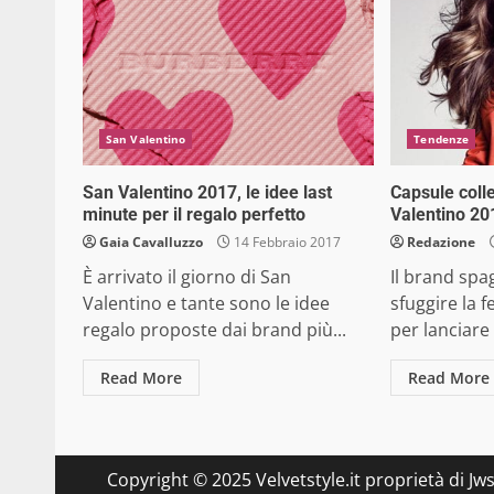
San Valentino
Tendenze
San Valentino 2017, le idee last
Capsule coll
minute per il regalo perfetto
Valentino 20
Gaia Cavalluzzo
14 Febbraio 2017
Redazione
È arrivato il giorno di San
Il brand spa
Valentino e tante sono le idee
sfuggire la 
regalo proposte dai brand più...
per lanciare
Read More
Read More
Copyright © 2025 Velvetstyle.it proprietà di Jw