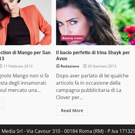
Beauty news
ection di Mango per San
Il bacio perfetto di Irina Shayk per
13
Avon
11 Febbraio 2013
Redazione
30 Gennaio 2013
gnolo Mango non si fa
Dopo aver parlato di lei qualche
festa degli innamorati
articolo fa in occasione della
 sul mercato una...
campagna pubblicitaria di La
Clover per...
Read More
s Media Srl - Via Cavour 310 - 00184 Roma (RM) - P.Iva 171329