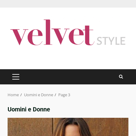
Skip
to
content
PRIMARY
MENU
Home
Uomini e Donne
Page 3
Uomini e Donne