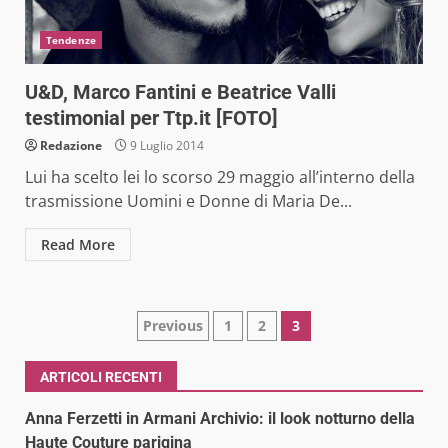
Tendenze
U&D, Marco Fantini e Beatrice Valli
testimonial per Ttp.it [FOTO]
Redazione
9 Luglio 2014
Lui ha scelto lei lo scorso 29 maggio all’interno della
trasmissione Uomini e Donne di Maria De...
Read More
Paginazione
Previous
1
2
3
degli
ARTICOLI RECENTI
articoli
Anna Ferzetti in Armani Archivio: il look notturno della
Haute Couture parigina