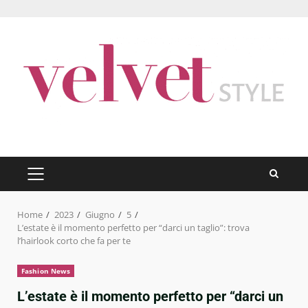
Skip
to
content
PRIMARY
MENU
Home
2023
Giugno
5
L’estate è il momento perfetto per “darci un taglio”: trova
l’hairlook corto che fa per te
Fashion News
L’estate è il momento perfetto per “darci un