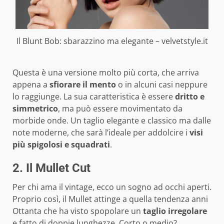
Il Blunt Bob: sbarazzino ma elegante – velvetstyle.it
Questa è una versione molto più corta, che arriva
appena a
sfiorare il mento
o in alcuni casi neppure
lo raggiunge. La sua caratteristica è essere
dritto e
simmetrico
, ma può essere movimentato da
morbide onde. Un taglio elegante e classico ma dalle
note moderne, che sarà l’ideale per addolcire i
visi
più spigolosi e squadrati
.
2. Il Mullet Cut
Per chi ama il vintage, ecco un sogno ad occhi aperti.
Proprio così, il Mullet attinge a quella tendenza anni
Ottanta che ha visto spopolare un
taglio irregolare
e fatto di doppie lunghezze. Corto o medio?