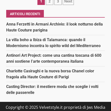
Paginazione
1
2
3
Next
degli
ARTICOLI RECENTI
articoli
Anna Ferzetti in Armani Archivio: il look notturno della
Haute Couture parigina
La villa boho a Ibiza di Talamanca: quando il
Modernismo incontra lo spirito wild del Mediterraneo
Antinori Art Project: come una cantina toscana di 600
anni sostiene l’arte contemporanea italiana
Charlotte Casiraghi e la nuova borsa Chanel color
fragola alla Haute Couture di Parigi
Casting Director: il mestiere moda che sceglie i volti
delle passerelle
Copyright © 2025 Velvetstyle.it proprietà di Jws Media