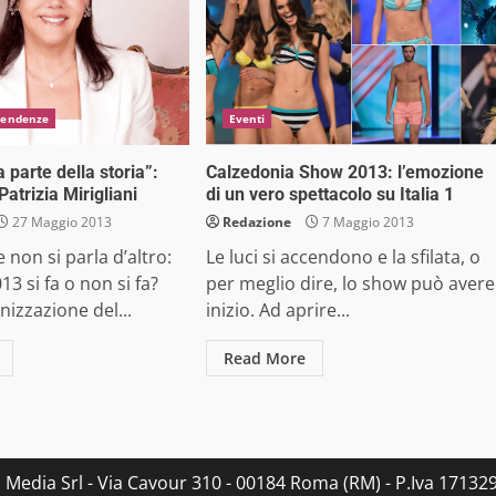
Tendenze
Eventi
a parte della storia”:
Calzedonia Show 2013: l’emozione
 Patrizia Mirigliani
di un vero spettacolo su Italia 1
27 Maggio 2013
Redazione
7 Maggio 2013
non si parla d’altro:
Le luci si accendono e la sfilata, o
013 si fa o non si fa?
per meglio dire, lo show può avere
nizzazione del...
inizio. Ad aprire...
Read More
s Media Srl - Via Cavour 310 - 00184 Roma (RM) - P.Iva 171329