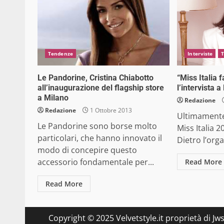
Tendenze
Interviste
Le Pandorine, Cristina Chiabotto
“Miss Italia f
all’inaugurazione del flagship store
l’intervista a
a Milano
Redazione
Redazione
1 Ottobre 2013
Ultimamente 
Le Pandorine sono borse molto
Miss Italia 2
particolari, che hanno innovato il
Dietro l’orga
modo di concepire questo
accessorio fondamentale per...
Read More
Read More
Copyright © 2025 Velvetstyle.it proprietà di Jw