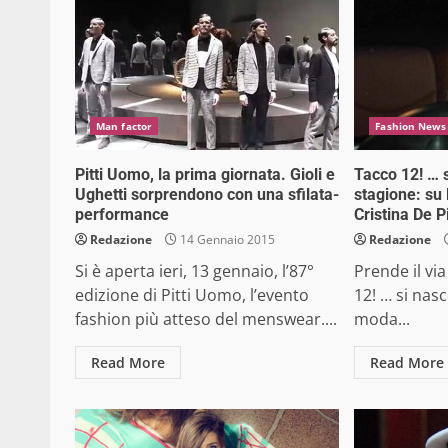
Man factor
Fashion News
Pitti Uomo, la prima giornata. Gioli e
Tacco 12! … 
Ughetti sorprendono con una sfilata-
stagione: su 
performance
Cristina De P
Redazione
14 Gennaio 2015
Redazione
Si è aperta ieri, 13 gennaio, l’87°
Prende il via
edizione di Pitti Uomo, l’evento
12! … si nas
fashion più atteso del menswear....
moda...
Read More
Read More