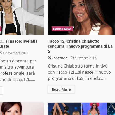
Fashion News
… si nasce: svelati i
Tacco 12, Cristina Chiabotto
iurate
condurrà il nuovo programma di La
5
6 Novembre 2013
Redazione
6 Ottobre 2013
abotto è pronta per
Cristina Chiabotto torna in tivù
n’altra avventura
con Tacco 12! …si nasce, il nuovo
professionale: sarà
programma di La5, in onda a...
mone di Tacco12!…...
Read More