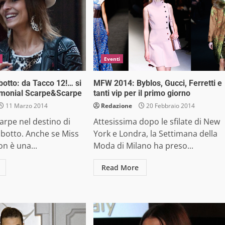
Eventi
botto: da Tacco 12!… si
MFW 2014: Byblos, Gucci, Ferretti e
imonial Scarpe&Scarpe
tanti vip per il primo giorno
11 Marzo 2014
Redazione
20 Febbraio 2014
carpe nel destino di
Attesissima dopo le sfilate di New
abotto. Anche se Miss
York e Londra, la Settimana della
on è una...
Moda di Milano ha preso...
Read More