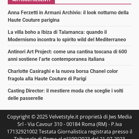
Anna Ferzetti in Armani Archivio: il look notturno della
Haute Couture parigina
La villa boho a Ibiza di Talamanca: quando il
Modernismo incontra lo spirito wild del Mediterraneo
Antinori Art Project: come una cantina toscana di 600
anni sostiene l’arte contemporanea italiana
Charlotte Casiraghi e la nuova borsa Chanel color
fragola alla Haute Couture di Parigi
Casting Director: il mestiere moda che sceglie i volti
delle passerelle
Copyright © 2025 Velvetstyle.it proprietà di Jws Media
Srl - Via Cavour 310 - 00184 Roma (RM) - P.Iva
17132921002 Testata Giornalistica registrata presso il
Tribunale di Roma al n°100/2023 del 21-07-2023