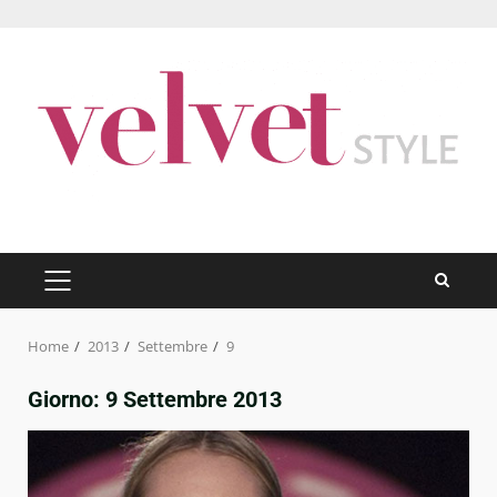
Skip
to
content
PRIMARY
MENU
Home
2013
Settembre
9
Giorno:
9 Settembre 2013