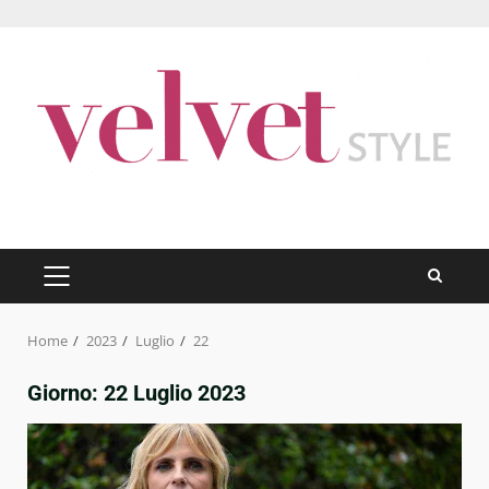
Skip
to
content
PRIMARY
MENU
Home
2023
Luglio
22
Giorno:
22 Luglio 2023