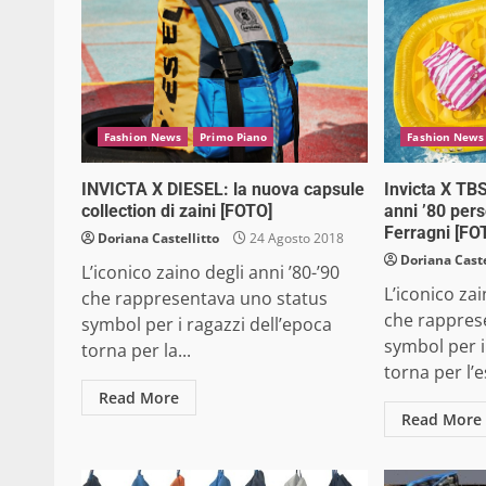
Fashion News
Primo Piano
Fashion News
INVICTA X DIESEL: la nuova capsule
Invicta X TBS
collection di zaini [FOTO]
anni ’80 per
Ferragni [FO
Doriana Castellitto
24 Agosto 2018
Doriana Caste
L’iconico zaino degli anni ’80-’90
L’iconico zai
che rappresentava uno status
che rappres
symbol per i ragazzi dell’epoca
symbol per i
torna per la...
torna per l’e
Read More
Read More