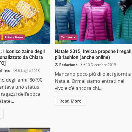
Primo Piano
Tendenze
: l’iconico zaino degli
Natale 2015, Invicta propone i regali
sonalizzato da Chiara
più fashion (anche online)
TO]
Redazione
10 Dicembre 2015
llitto
6 Luglio 2018
Mancano poco più di dieci giorni a
no degli anni ’80-’90
Natale. Ormai siamo entrati nel
entava uno status
vivo e c’è ancora chi...
 ragazzi dell’epoca
state...
Read More