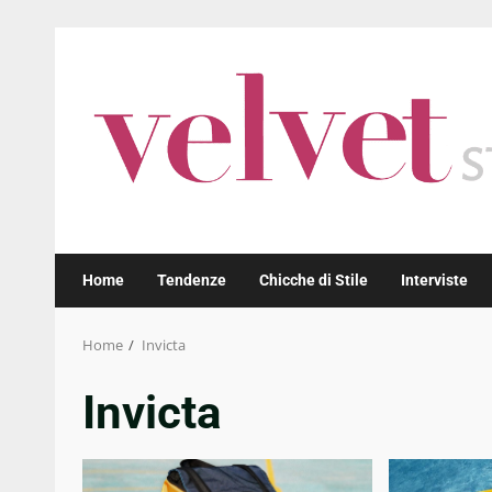
Skip
to
content
Home
Tendenze
Chicche di Stile
Interviste
Home
Invicta
Invicta