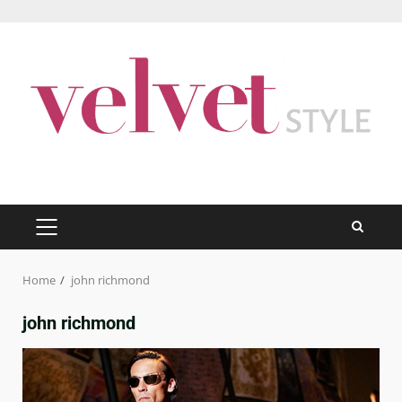
Skip
to
content
PRIMARY
MENU
Home
john richmond
john richmond