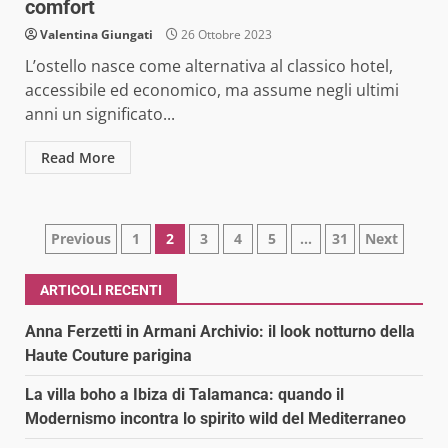
comfort
Valentina Giungati
26 Ottobre 2023
L’ostello nasce come alternativa al classico hotel,
accessibile ed economico, ma assume negli ultimi
anni un significato...
Read More
Paginazione
Previous
1
2
3
4
5
…
31
Next
degli
ARTICOLI RECENTI
articoli
Anna Ferzetti in Armani Archivio: il look notturno della
Haute Couture parigina
La villa boho a Ibiza di Talamanca: quando il
Modernismo incontra lo spirito wild del Mediterraneo