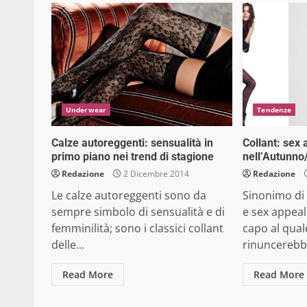
Underwear
Tendenze
Calze autoreggenti: sensualità in
Collant: sex 
primo piano nei trend di stagione
nell’Autunno
Redazione
2 Dicembre 2014
Redazione
Le calze autoreggenti sono da
Sinonimo di 
sempre simbolo di sensualità e di
e sex appeal
femminilità; sono i classici collant
capo al qua
delle...
rinuncerebbe
Read More
Read More