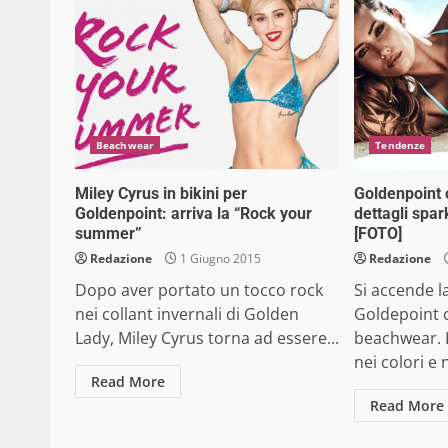
Beachwear
Tendenze
Miley Cyrus in bikini per
Goldenpoint 
Goldenpoint: arriva la “Rock your
dettagli spa
summer”
[FOTO]
Redazione
1 Giugno 2015
Redazione
Dopo aver portato un tocco rock
Si accende l
nei collant invernali di Golden
Goldepoint c
Lady, Miley Cyrus torna ad essere...
beachwear. 
nei colori e n
Read More
Read More