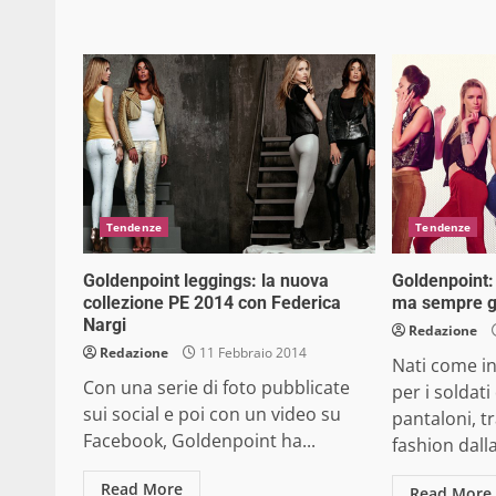
Tendenze
Tendenze
Goldenpoint leggings: la nuova
Goldenpoint: 
collezione PE 2014 con Federica
ma sempre 
Nargi
Redazione
Redazione
11 Febbraio 2014
Nati come i
Con una serie di foto pubblicate
per i soldati
sui social e poi con un video su
pantaloni, t
Facebook, Goldenpoint ha...
fashion dalla
Read More
Read More