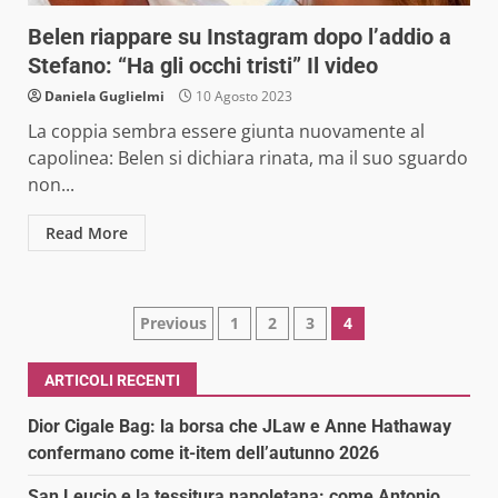
Belen riappare su Instagram dopo l’addio a
Stefano: “Ha gli occhi tristi” Il video
Daniela Guglielmi
10 Agosto 2023
La coppia sembra essere giunta nuovamente al
capolinea: Belen si dichiara rinata, ma il suo sguardo
non...
Read More
Paginazione
Previous
1
2
3
4
degli
ARTICOLI RECENTI
articoli
Dior Cigale Bag: la borsa che JLaw e Anne Hathaway
confermano come it-item dell’autunno 2026
San Leucio e la tessitura napoletana: come Antonio