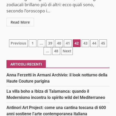
zodiacali brillano più di altri: ecco quali sono,
secondo l’oroscopo i...
Read More
Paginazione
Previous
1
…
39
40
41
42
43
44
45
…
48
Next
degli
articoli
ARTICOLI RECENTI
Anna Ferzetti in Armani Archivio: il look notturno della
Haute Couture parigina
La villa boho a Ibiza di Talamanca: quando il
Modernismo incontra lo spirito wild del Mediterraneo
Antinori Art Project: come una cantina toscana di 600
anni sostiene l’arte contemporanea italiana