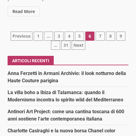
Read More
Paginazione
Previous
1
…
3
4
5
6
7
8
9
…
31
Next
degli
articoli
ARTICOLI RECENTI
Anna Ferzetti in Armani Archivio: il look notturno della
Haute Couture parigina
La villa boho a Ibiza di Talamanca: quando il
Modernismo incontra lo spirito wild del Mediterraneo
Antinori Art Project: come una cantina toscana di 600
anni sostiene l’arte contemporanea italiana
Charlotte Casiraghi e la nuova borsa Chanel color