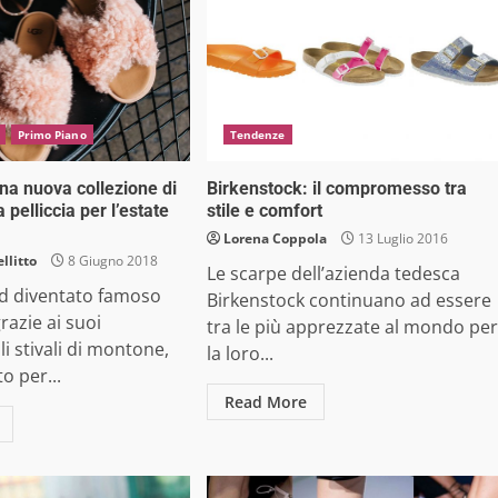
Primo Piano
Tendenze
na nuova collezione di
Birkenstock: il compromesso tra
 pelliccia per l’estate
stile e comfort
Lorena Coppola
13 Luglio 2016
llitto
8 Giugno 2018
Le scarpe dell’azienda tedesca
nd diventato famoso
Birkenstock continuano ad essere
azie ai suoi
tra le più apprezzate al mondo per
li stivali di montone,
la loro...
o per...
Read More