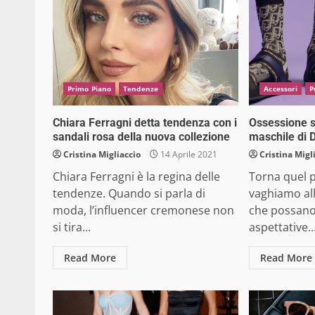
Primo Piano
Tendenze
Accessori
P
Chiara Ferragni detta tendenza con i
Ossessione s
sandali rosa della nuova collezione
maschile di D
Cristina Migliaccio
14 Aprile 2021
Cristina Migl
Chiara Ferragni è la regina delle
Torna quel p
tendenze. Quando si parla di
vaghiamo all
moda, l’influencer cremonese non
che possano 
si tira...
aspettative...
Read More
Read More