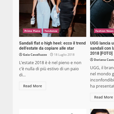
Primo Piano
Tendenze
Fashion News
Sandali flat o high heel: ecco il trend
UGG lancia u
dell’estate da copiare alle star
sandali con la
2018 [FOTO]
Gaia Cavalluzzo
18 Luglio 2018
Doriana Caste
L’estate 2018 è è nel pieno e non
UGG, il bra
c’è nulla di più estivo di un paio
nel mondo gr
di...
inconfondibi
ha presentat
Read More
Read More