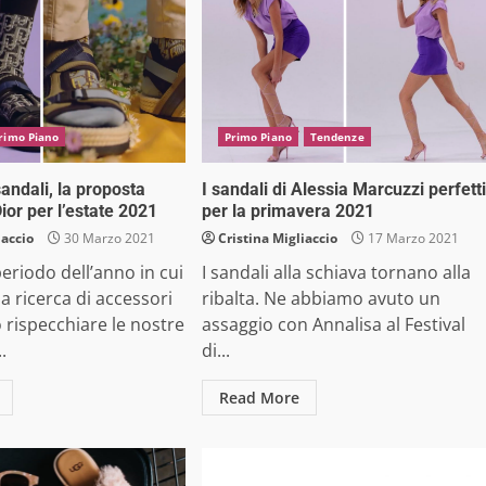
rimo Piano
Primo Piano
Tendenze
andali, la proposta
I sandali di Alessia Marcuzzi perfetti
ior per l’estate 2021
per la primavera 2021
iaccio
30 Marzo 2021
Cristina Migliaccio
17 Marzo 2021
eriodo dell’anno in cui
I sandali alla schiava tornano alla
a ricerca di accessori
ribalta. Ne abbiamo avuto un
rispecchiare le nostre
assaggio con Annalisa al Festival
.
di...
Read More