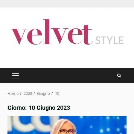
Skip
to
content
PRIMARY
MENU
Home
2023
Giugno
10
Giorno:
10 Giugno 2023